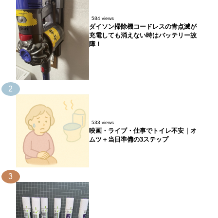
584 views
ダイソン掃除機コードレスの青点滅が
充電しても消えない時はバッテリー故
障！
2
533 views
映画・ライブ・仕事でトイレ不安｜オ
ムツ＋当日準備の3ステップ
3