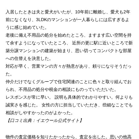
入居したときは夫と愛犬がいたが、10年前に離婚し、愛犬も2年
前になくなり、3LDKのマンションが一人暮らしには広すぎるよ
うに感じ始めていた。
老後に備え不用品の処分を始めたところ、ますます広い空間を持
て余すようになっていたところ、 近所の更に駅に近いところで新
築分譲マンションの建築が始まり、思い切ってコンパクトな部屋
への住替えを決意した。
対応が早く、営業マンの方々が熱意があり、頼りになりそうだっ
た。
仲介だけでなくグループで住宅関連のことに色々と取り組んでお
られ、不用品の処分や税金の相談にものっていただいた。
レスポンスが常に早い。 説明も具体的でわかりやすい。何よりも
誠実さを感じた。 女性の方に担当していただき、些細なことでも
相談がしやすかったのがよかった。
【口コミ出典：イエウール公式サイト】
物件の査定価格を知りたかったから、査定を出した。思いの他高