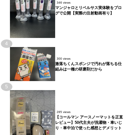
346 views
マンジャロとリベルサス実体験をブロ
グで公開【実際の注射動画有り】
4
300 views
激落ちくんスポンジで汚れが落ちる仕
組みは一種の研磨剤だから
5
285 views
【コールマン アースノーマットを正直
レビュー】50代主夫が洗濯物・車いじ
り・車中泊で使った感想とデメリット