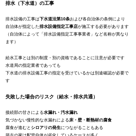
排水（下水道）の工事
排水設備の工事は
下水道法第10条
および各自治体の条例により
自治体が指定した
排水設備指定工事店
が施工する必要があります
（自治体によって「排水設備指定工事事業者」など名称が異なり
ます）
給水工事とは別の制度・別の資格であることに注意が必要です
水道局の指定業者であっても
下水道の排水設備工事の指定を受けているかは別途確認が必要で
す
失敗した場合のリスク（給水・排水共通）
接続部の甘さによる
水漏れ・汚水漏れ
気づかない慢性的な水漏れによる
床・壁・断熱材の腐食
腐食が進むと
シロアリの発生
につながることもある
築古の家は配管自体が劣化しているケースが多く