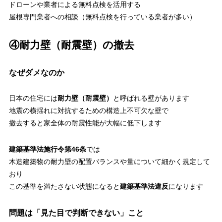
ドローンや業者による無料点検を活用する
屋根専門業者への相談（無料点検を行っている業者が多い）
④耐力壁（耐震壁）の撤去
なぜダメなのか
日本の住宅には
耐力壁（耐震壁）
と呼ばれる壁があります
地震の横揺れに対抗するための構造上不可欠な壁で
撤去すると家全体の耐震性能が大幅に低下します
建築基準法施行令第46条
では
木造建築物の耐力壁の配置バランスや量について細かく規定して
おり
この基準を満たさない状態になると
建築基準法違反
になります
問題は「見た目で判断できない」こと