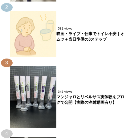
2
531 views
映画・ライブ・仕事でトイレ不安｜オ
ムツ＋当日準備の3ステップ
3
345 views
マンジャロとリベルサス実体験をブロ
グで公開【実際の注射動画有り】
4