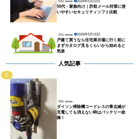
2026年5月22日
242 views
50代・家族向け｜詐欺メール対策に使
いやすいセキュリティソフト比較
2026年5月15日
251 views
戸建て買うなら住宅展示場に行く前に
まずカタログ見るくらいから始めると
気楽
人気記事
1
582 views
ダイソン掃除機コードレスの青点滅が
充電しても消えない時はバッテリー故
障！