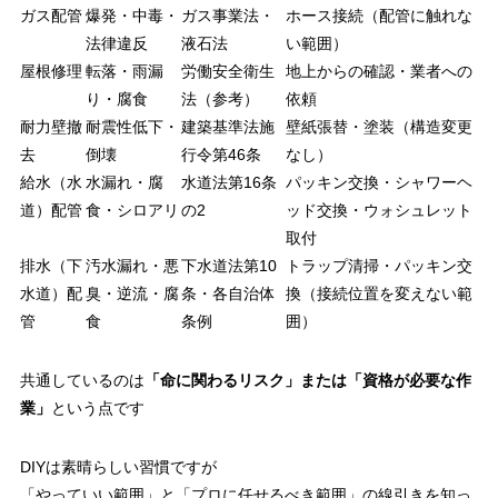
ガス配管
爆発・中毒・
ガス事業法・
ホース接続（配管に触れな
法律違反
液石法
い範囲）
屋根修理
転落・雨漏
労働安全衛生
地上からの確認・業者への
り・腐食
法（参考）
依頼
耐力壁撤
耐震性低下・
建築基準法施
壁紙張替・塗装（構造変更
去
倒壊
行令第46条
なし）
給水（水
水漏れ・腐
水道法第16条
パッキン交換・シャワーヘ
道）配管
食・シロアリ
の2
ッド交換・ウォシュレット
取付
排水（下
汚水漏れ・悪
下水道法第10
トラップ清掃・パッキン交
水道）配
臭・逆流・腐
条・各自治体
換（接続位置を変えない範
管
食
条例
囲）
共通しているのは
「命に関わるリスク」または「資格が必要な作
業」
という点です
DIYは素晴らしい習慣ですが
「やっていい範囲」と「プロに任せるべき範囲」の線引きを知っ