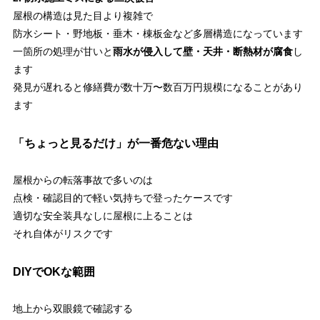
屋根の構造は見た目より複雑で
防水シート・野地板・垂木・棟板金など多層構造になっています
一箇所の処理が甘いと
雨水が侵入して壁・天井・断熱材が腐食
し
ます
発見が遅れると修繕費が数十万〜数百万円規模になることがあり
ます
「ちょっと見るだけ」が一番危ない理由
屋根からの転落事故で多いのは
点検・確認目的で軽い気持ちで登ったケースです
適切な安全装具なしに屋根に上ることは
それ自体がリスクです
DIYでOKな範囲
地上から双眼鏡で確認する