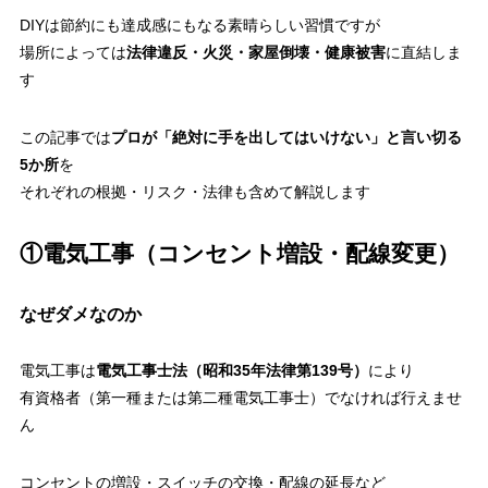
DIYは節約にも達成感にもなる素晴らしい習慣ですが
場所によっては
法律違反・火災・家屋倒壊・健康被害
に直結しま
す
この記事では
プロが「絶対に手を出してはいけない」と言い切る
5か所
を
それぞれの根拠・リスク・法律も含めて解説します
①電気工事（コンセント増設・配線変更）
なぜダメなのか
電気工事は
電気工事士法（昭和35年法律第139号）
により
有資格者（第一種または第二種電気工事士）でなければ行えませ
ん
コンセントの増設・スイッチの交換・配線の延長など