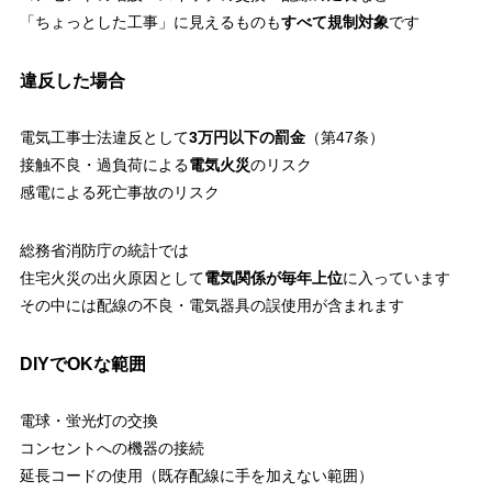
「ちょっとした工事」に見えるものも
すべて規制対象
です
違反した場合
電気工事士法違反として
3万円以下の罰金
（第47条）
接触不良・過負荷による
電気火災
のリスク
感電による死亡事故のリスク
総務省消防庁の統計では
住宅火災の出火原因として
電気関係が毎年上位
に入っています
その中には配線の不良・電気器具の誤使用が含まれます
DIYでOKな範囲
電球・蛍光灯の交換
コンセントへの機器の接続
延長コードの使用（既存配線に手を加えない範囲）