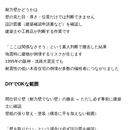
耐力壁かどうかは
壁の見た目・厚さ・位置だけでは判断できません
設計図書（建築確認申請書など）を確認し
建築士や工務店が判断する作業です
「ここは関係なさそう」という素人判断で撤去した結果
地震時に建物が倒壊するリスクが生じます
1995年の阪神・淡路大震災でも
耐震性の低い木造住宅の倒壊が多数の犠牲者につながりました
DIYでOKな範囲
間仕切り壁（耐力壁でない壁）の撤去 → ただし必ず事前に建築
士に確認
壁紙の張り替え・塗装（構造に手を加えない範囲）
「壁を取りたい」という場合は必ず設計図を確認し